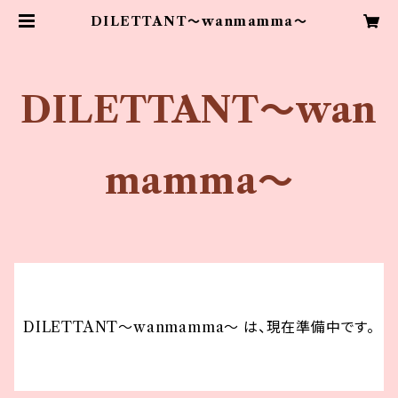
DILETTANT～wanmamma～
DILETTANT～wan
mamma～
DILETTANT～wanmamma～ は、現在準備中です。